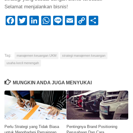
Selamat menjalankan bisnis!
Facebook
Twitter
LinkedIn
WhatsApp
Line
Email
Copy
Share
Link
Tag:
manajemen keuangan UKM
strategi manajemen keuangan
usaha kecil menengah
MUNGKIN ANDA JUGA MENYUKAI
Perlu Strategi yang Tidak Biasa
Pentingnya Brand Positioning
untuk Menghadapi Persaingan
Perusahaan Dan Cara