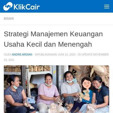
Skip to content
BISNIS
Strategi Manajemen Keuangan
Usaha Kecil dan Menengah
OLEH
ANDRE ARDIAN
· DIPUBLIKASIKAN
JUNI 15, 2020
· DI UPDATE
NOVEMBER
23, 2021