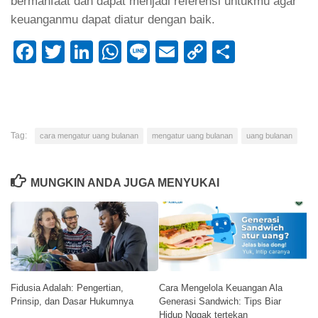
bermanfaat dan dapat menjadi referensi untukmu agar
keuanganmu dapat diatur dengan baik.
Facebook
Twitter
LinkedIn
WhatsApp
Line
Email
Copy
Share
Link
Tag:
cara mengatur uang bulanan
mengatur uang bulanan
uang bulanan
MUNGKIN ANDA JUGA MENYUKAI
Cara Mengelola Keuangan Ala
Fidusia Adalah: Pengertian,
Generasi Sandwich: Tips Biar
Prinsip, dan Dasar Hukumnya
Hidup Nggak tertekan