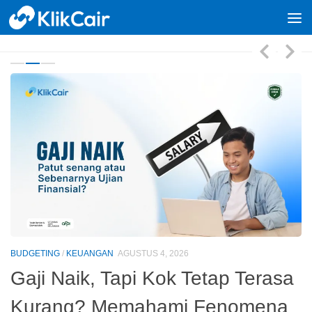
Skip to content
BUDGETING
/
KEUANGAN
AGUSTUS 4, 2026
R
ta
Gaji Naik, Tapi Kok Tetap Terasa
P
Kurang? Memahami Fenomena
K