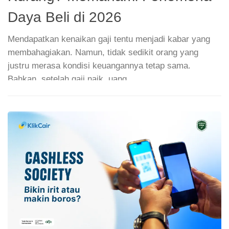
Daya Beli di 2026
M
ba
Mendapatkan kenaikan gaji tentu menjadi kabar yang
Di
membahagiakan. Namun, tidak sedikit orang yang
s
justru merasa kondisi keuangannya tetap sama.
b
Bahkan, setelah gaji naik, uang...
m