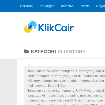
Beranda
Keuangan
Investasi
Bisnis
Raga
Skip to content
Berita Keuangan, 
KATEGORI
KLIKSTORY
Temukan cerita-cerita mengenai UMKM yang ada di In
cerita mengenai UMKM yang ada di Indonsia secara
Klikstory sebagai inspirasimu dalam memulai usaha m
melihatnya di blog KlikCair.
Temukan cerita-cerita mengenai UMKM yang ada di I
yang ada di Indonsia secara online melalui blog k
memulai usaha melalui blog KlikCair. Ingin mencari i