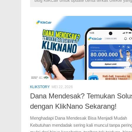
blog KliKCair untuk update cerita terkait UMKM yang
KLIKSTORY
MEI 22, 2026
Dana Mendesak? Temukan Solu
dengan KlikNano Sekarang!
Menghadapi Dana Mendesak Bisa Menjadi Mudah
Kebutuhan mendadak sering kali muncul tanpa perin