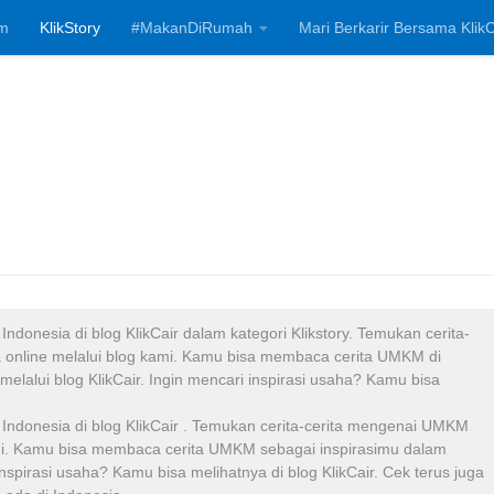
m
KlikStory
#MakanDiRumah
Mari Berkarir Bersama KlikC
Investasi, Bisnis
donesia di blog KlikCair dalam kategori Klikstory. Temukan cerita-
 online melalui blog kami. Kamu bisa membaca cerita UMKM di
elalui blog KlikCair. Ingin mencari inspirasi usaha? Kamu bisa
ndonesia di blog KlikCair . Temukan cerita-cerita mengenai UMKM
ami. Kamu bisa membaca cerita UMKM sebagai inspirasimu dalam
nspirasi usaha? Kamu bisa melihatnya di blog KlikCair. Cek terus juga