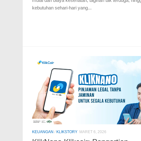
mulai dari biaya kesehatan, tagihan tak terduga, hing
kebutuhan sehari-hari yang...
KEUANGAN
/
KLIKSTORY
MARET 6, 2026