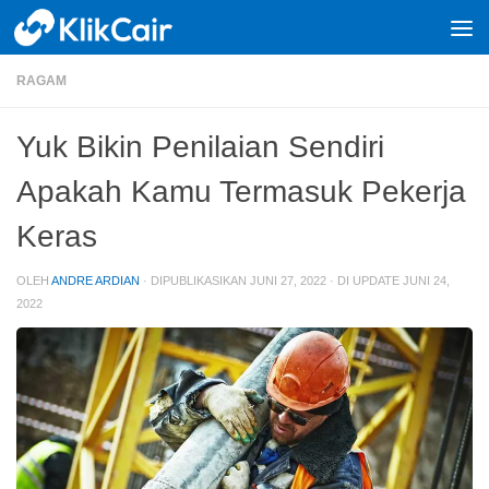
Skip to content
RAGAM
Yuk Bikin Penilaian Sendiri
Apakah Kamu Termasuk Pekerja
Keras
OLEH
ANDRE ARDIAN
· DIPUBLIKASIKAN
JUNI 27, 2022
· DI UPDATE
JUNI 24,
2022