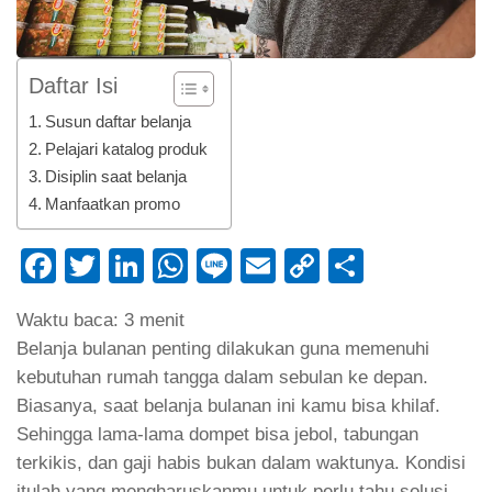
Daftar Isi
Susun daftar belanja
Pelajari katalog produk
Disiplin saat belanja
Manfaatkan promo
Facebook
Twitter
LinkedIn
WhatsApp
Line
Email
Copy
Share
Link
Waktu baca:
3
menit
Belanja bulanan penting dilakukan guna memenuhi
kebutuhan rumah tangga dalam sebulan ke depan.
Biasanya, saat belanja bulanan ini kamu bisa khilaf.
Sehingga lama-lama dompet bisa jebol, tabungan
terkikis, dan gaji habis bukan dalam waktunya. Kondisi
itulah yang mengharuskanmu untuk perlu tahu solusi