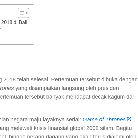
2018 di Bali
F
y
hare
2018 telah selesai. Pertemuan tersebut dibuka dengan
rones
yang disampaikan langsung oleh presiden
Pertemuan tersebut banyak mendapat decak kagum dari
an negara maju layaknya serial:
Game of Thrones
.
g melewati krisis finansial global 2008 silam. Begitu
bal, hingga perang dagang yang akan terus dialami oleh