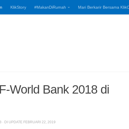
m
KlikStory
#MakanDiRumah
Mari Berkarir Bersama KlikC
Investasi, Bisnis
F-World Bank 2018 di
8
· DI UPDATE
FEBRUARI 22, 2019