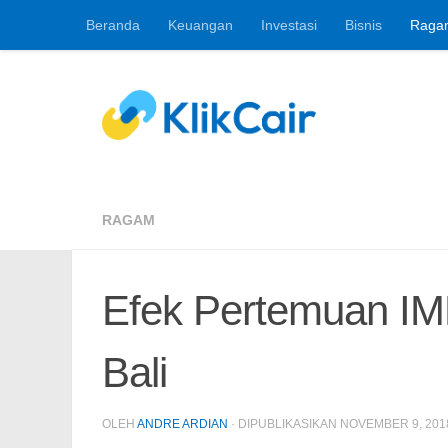
Beranda
Keuangan
Investasi
Bisnis
Raga
Skip to content
Berita Keuangan, 
RAGAM
Efek Pertemuan IM
Bali
OLEH
ANDRE ARDIAN
· DIPUBLIKASIKAN
NOVEMBER 9, 201