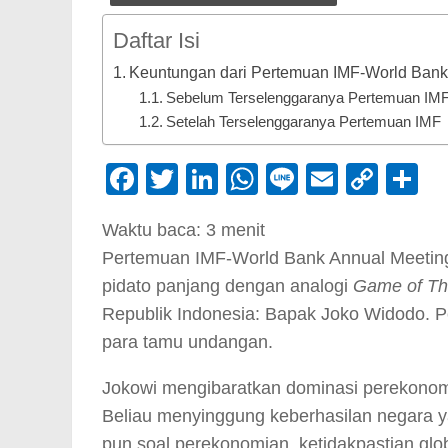
Daftar Isi
Keuntungan dari Pertemuan IMF-World Bank 
Sebelum Terselenggaranya Pertemuan IM
Setelah Terselenggaranya Pertemuan IMF
Facebook
Twitter
LinkedIn
WhatsApp
Line
Email
Cop
S
Link
Waktu baca:
3
menit
Pertemuan IMF-World Bank Annual Meeting 
pidato panjang dengan analogi
Game of Th
Republik Indonesia: Bapak Joko Widodo. 
para tamu undangan.
Jokowi mengibaratkan dominasi perekonomi
Beliau menyinggung keberhasilan negara yan
pun soal perekonomian, ketidakpastian glo