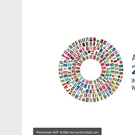
Pertemuan IMF di Bali via tourfrombali.com