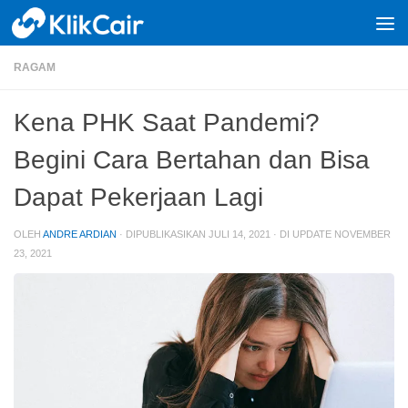
Skip to content
RAGAM
Kena PHK Saat Pandemi?
Begini Cara Bertahan dan Bisa
Dapat Pekerjaan Lagi
OLEH
ANDRE ARDIAN
· DIPUBLIKASIKAN
JULI 14, 2021
· DI UPDATE
NOVEMBER
23, 2021