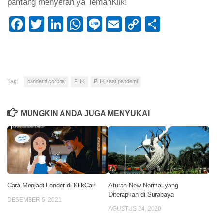
pantang menyerah ya TemanKlik!
Facebook
Twitter
LinkedIn
WhatsApp
Line
Email
Copy
Share
Link
Tag:
pandemi corona
PHK
PHK saat pandemi
MUNGKIN ANDA JUGA MENYUKAI
Cara Menjadi Lender di KlikCair
Aturan New Normal yang
Diterapkan di Surabaya
DESEMBER 5, 2021
AGUSTUS 24, 2020