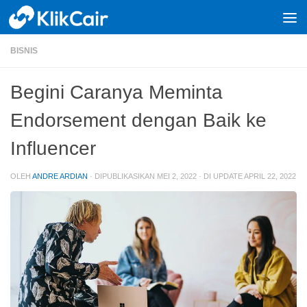
Skip to content
BISNIS
Begini Caranya Meminta
Endorsement dengan Baik ke
Influencer
OLEH
ANDRE ARDIAN
· DIPUBLIKASIKAN
MEI 2, 2022
· DI UPDATE
APRIL 22, 2022