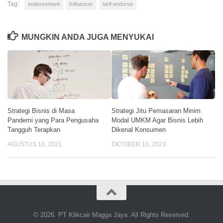
Tag:
endorsement
Influencer
tarif endorse
MUNGKIN ANDA JUGA MENYUKAI
Strategi Bisnis di Masa
Strategi Jitu Pemasaran Minim
Pandemi yang Para Pengusaha
Modal UMKM Agar Bisnis Lebih
Tangguh Terapkan
Dikenal Konsumen
AGUSTUS 10, 2021
OKTOBER 16, 2023
© 2026. PT Klikcair Magga Jaya. All Rights Reserved.