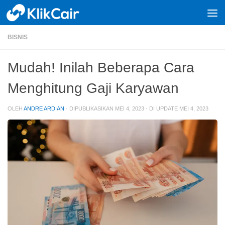
Skip to content
BISNIS
Mudah! Inilah Beberapa Cara
Menghitung Gaji Karyawan
OLEH
ANDRE ARDIAN
· DIPUBLIKASIKAN
MEI 4, 2023
· DI UPDATE
MEI 4, 2023