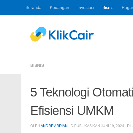
Beranda
Keuangan
Investasi
Bisnis
Raga
Skip to content
Berita Keuangan, 
BISNIS
5 Teknologi Otomat
Efisiensi UMKM
OLEH
ANDRE ARDIAN
· DIPUBLIKASIKAN
JUNI 19, 2024
· DI