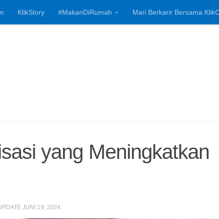
m
KlikStory
#MakanDiRumah
Mari Berkarir Bersama KlikC
Investasi, Bisnis
isasi yang Meningkatkan
 UPDATE
JUNI 19, 2024