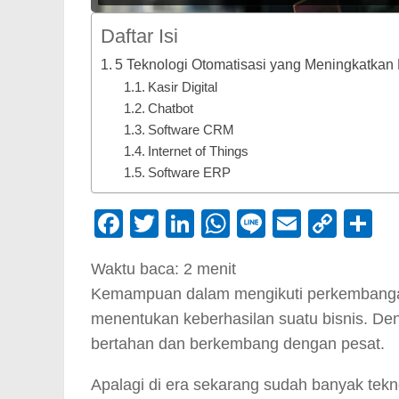
Daftar Isi
5 Teknologi Otomatisasi yang Meningkatkan E
Kasir Digital
Chatbot
Software CRM
Internet of Things
Software ERP
Facebook
Twitter
LinkedIn
WhatsApp
Line
Email
Cop
S
Link
Waktu baca:
2
menit
Kemampuan dalam mengikuti perkembangan
menentukan keberhasilan suatu bisnis. Den
bertahan dan berkembang dengan pesat.
Apalagi di era sekarang sudah banyak te