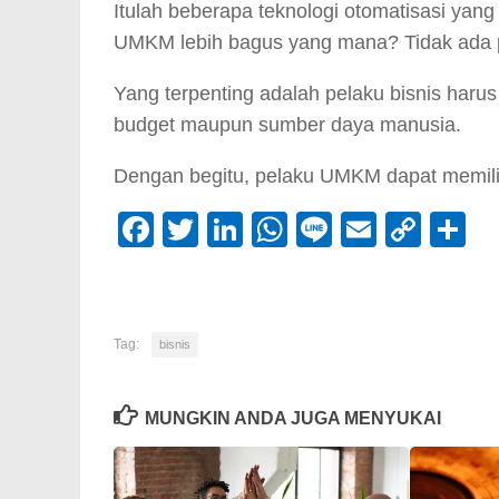
Itulah beberapa teknologi otomatisasi yang
UMKM lebih bagus yang mana? Tidak ada 
Yang terpenting adalah pelaku bisnis har
budget maupun sumber daya manusia.
Dengan begitu, pelaku UMKM dapat memilih
Facebook
Twitter
LinkedIn
WhatsApp
Line
Email
Cop
S
Link
Tag:
bisnis
MUNGKIN ANDA JUGA MENYUKAI