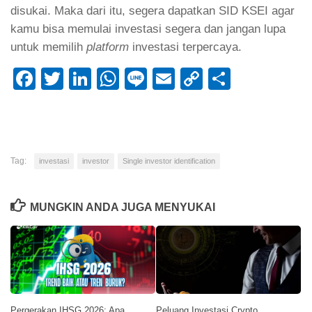
disukai. Maka dari itu, segera dapatkan SID KSEI agar
kamu bisa memulai investasi segera dan jangan lupa
untuk memilih
platform
investasi terpercaya.
Facebook
Twitter
LinkedIn
WhatsApp
Line
Email
Copy
Share
Link
Tag:
investasi
investor
Single investor identification
MUNGKIN ANDA JUGA MENYUKAI
Pergerakan IHSG 2026: Apa
Peluang Investasi Crypto