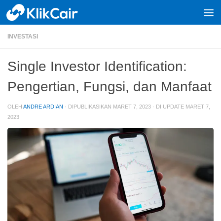
Skip to content
INVESTASI
Single Investor Identification:
Pengertian, Fungsi, dan Manfaat
OLEH
ANDRE ARDIAN
· DIPUBLIKASIKAN
MARET 7, 2023
· DI UPDATE
MARET 7,
2023