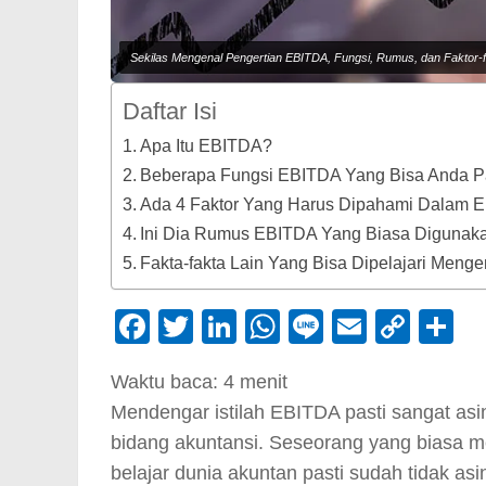
Sekilas Mengenal Pengertian EBITDA, Fungsi, Rumus, dan Faktor
Daftar Isi
Apa Itu EBITDA?
Beberapa Fungsi EBITDA Yang Bisa Anda 
Ada 4 Faktor Yang Harus Dipahami Dalam 
Ini Dia Rumus EBITDA Yang Biasa Digunak
Fakta-fakta Lain Yang Bisa Dipelajari Meng
Facebook
Twitter
LinkedIn
WhatsApp
Line
Email
Cop
S
Link
Waktu baca:
4
menit
Mendengar istilah EBITDA pasti sangat asin
bidang akuntansi. Seseorang yang biasa 
belajar dunia akuntan pasti sudah tidak asi