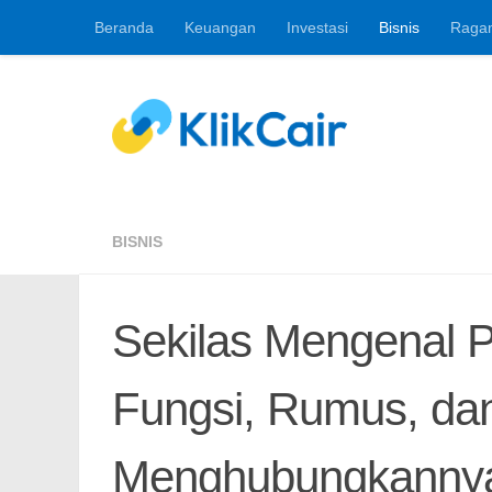
Beranda
Keuangan
Investasi
Bisnis
Raga
Skip to content
Berita Keuangan, 
BISNIS
Sekilas Mengenal 
Fungsi, Rumus, dan
Menghubungkanny