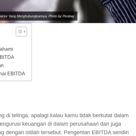
-faktor Yang Menghubungkannya. Photo by Pixabay
Pahami
EBITDA
an
enai EBITDA
y
hare
g di telinga, apalagi kalau kamu tidak berkutat dalam
mengurusi keuangan di dalam perusahaan dan juga
ng dengan istilah tersebut. Pengertian EBITDA sendiri