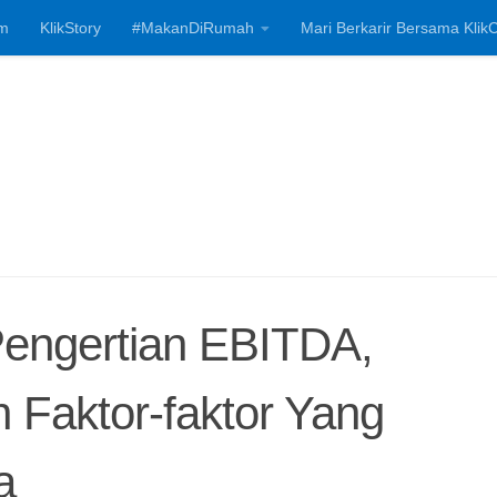
m
KlikStory
#MakanDiRumah
Mari Berkarir Bersama KlikC
Investasi, Bisnis
Pengertian EBITDA,
 Faktor-faktor Yang
a