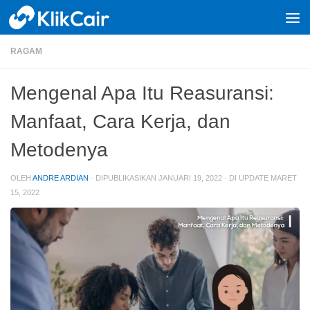
Skip to content
RAGAM
Mengenal Apa Itu Reasuransi:
Manfaat, Cara Kerja, dan
Metodenya
OLEH
ANDRE ARDIAN
· DIPUBLIKASIKAN
JANUARI 19, 2022
· DI UPDATE
MARET
15, 2022