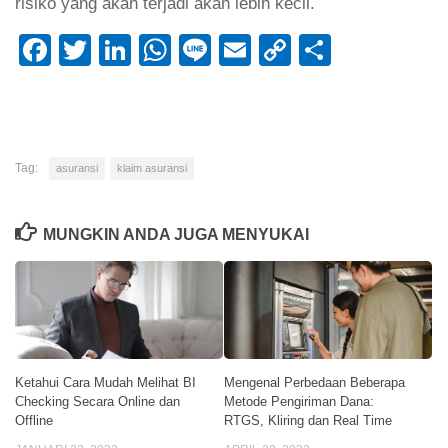
risiko yang akan terjadi akan lebih kecil.
Facebook
Twitter
LinkedIn
WhatsApp
Line
Email
Copy
Share
Link
Tag:
asuransi
klaim asuransi
MUNGKIN ANDA JUGA MENYUKAI
Ketahui Cara Mudah Melihat BI
Mengenal Perbedaan Beberapa
Checking Secara Online dan
Metode Pengiriman Dana:
Offline
RTGS, Kliring dan Real Time