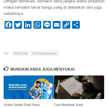
Dengan demikian, semakin lama jangka waktu pinjaman
maka semakin berat bunga yang di bebankan dan juga
sebaliknya.
Facebook
Twitter
LinkedIn
WhatsApp
Line
Email
Copy
Share
Link
Tag:
interest rate
suku bunga pinjaman
MUNGKIN ANDA JUGA MENYUKAI
Usaha Sendiri Pasti Kaya…
Cara Membuat Surat