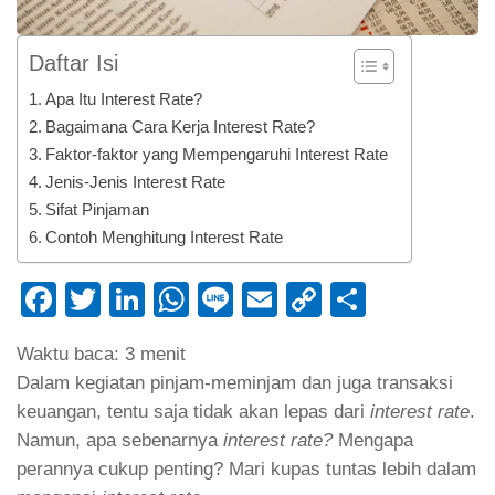
Daftar Isi
Apa Itu Interest Rate?
Bagaimana Cara Kerja Interest Rate?
Faktor-faktor yang Mempengaruhi Interest Rate
Jenis-Jenis Interest Rate
Sifat Pinjaman
Contoh Menghitung Interest Rate
Facebook
Twitter
LinkedIn
WhatsApp
Line
Email
Copy
Share
Link
Waktu baca:
3
menit
Dalam kegiatan pinjam-meminjam dan juga transaksi
keuangan, tentu saja tidak akan lepas dari
interest rate
.
Namun, apa sebenarnya
interest rate?
Mengapa
perannya cukup penting? Mari kupas tuntas lebih dalam