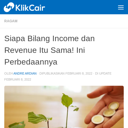
Skip to content
RAGAM
Siapa Bilang Income dan
Revenue Itu Sama! Ini
Perbedaannya
OLEH
ANDRE ARDIAN
· DIPUBLIKASIKAN
FEBRUARI 8, 2022
· DI UPDATE
FEBRUARI 8, 2022