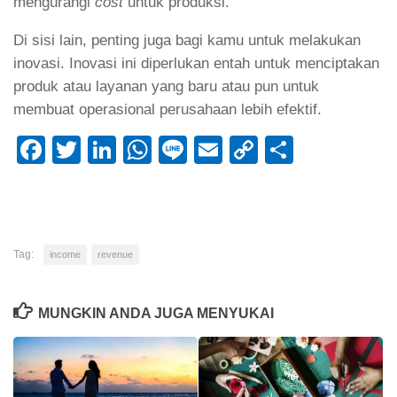
mengurangi
cost
untuk produksi.
Di sisi lain, penting juga bagi kamu untuk melakukan
inovasi. Inovasi ini diperlukan entah untuk menciptakan
produk atau layanan yang baru atau pun untuk
membuat operasional perusahaan lebih efektif.
Facebook
Twitter
LinkedIn
WhatsApp
Line
Email
Copy
Share
Link
Tag:
income
revenue
MUNGKIN ANDA JUGA MENYUKAI