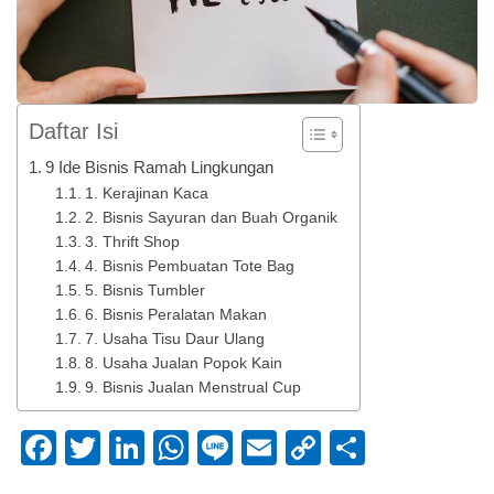
Daftar Isi
9 Ide Bisnis Ramah Lingkungan
1. Kerajinan Kaca
2. Bisnis Sayuran dan Buah Organik
3. Thrift Shop
4. Bisnis Pembuatan Tote Bag
5. Bisnis Tumbler
6. Bisnis Peralatan Makan
7. Usaha Tisu Daur Ulang
8. Usaha Jualan Popok Kain
9. Bisnis Jualan Menstrual Cup
Facebook
Twitter
LinkedIn
WhatsApp
Line
Email
Copy
Share
Link