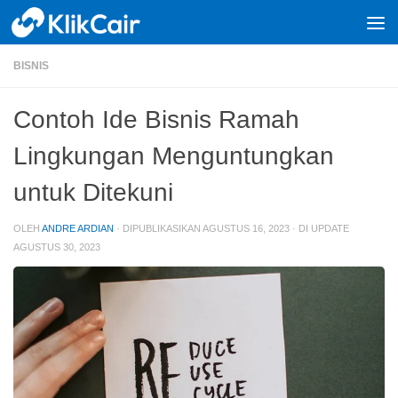
Skip to content
BISNIS
Contoh Ide Bisnis Ramah
Lingkungan Menguntungkan
untuk Ditekuni
OLEH
ANDRE ARDIAN
· DIPUBLIKASIKAN
AGUSTUS 16, 2023
· DI UPDATE
AGUSTUS 30, 2023