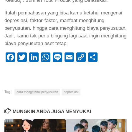
Residu) : Jumlah Total Produk yang Dihasilkan.
Itulah pembahasan yang bisa kamu ketahui mengenai
depresiasi, faktor-faktor, manfaat menghitung
penyusutan, hingga cara menghitung biaya penyusutan.
Jadi, kamu tak perlu bingung lagi saat ingin menghitung
biaya penyusutan aset tetap.
Facebook
Twitter
LinkedIn
WhatsApp
Line
Email
Copy
Share
Link
Tag:
cara mengetahui penyusutan
depresiasi
MUNGKIN ANDA JUGA MENYUKAI