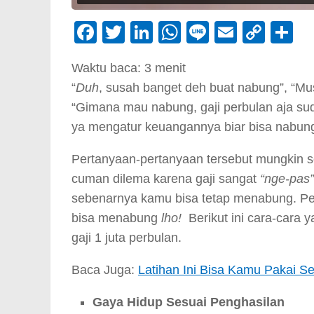
Facebook
Twitter
LinkedIn
WhatsApp
Line
Email
Cop
S
Link
Waktu baca:
3
menit
“
Duh
, susah banget deh buat nabung”, “Mus
“Gimana mau nabung, gaji perbulan aja suda
ya mengatur keuangannya biar bisa nabung 
Pertanyaan-pertanyaan tersebut mungkin s
cuman dilema karena gaji sangat
“nge-pas
sebenarnya kamu bisa tetap menabung. Pe
bisa menabung
lho!
Berikut ini cara-cara
gaji 1 juta perbulan.
Baca Juga:
Latihan Ini Bisa Kamu Pakai 
Gaya Hidup Sesuai Penghasilan