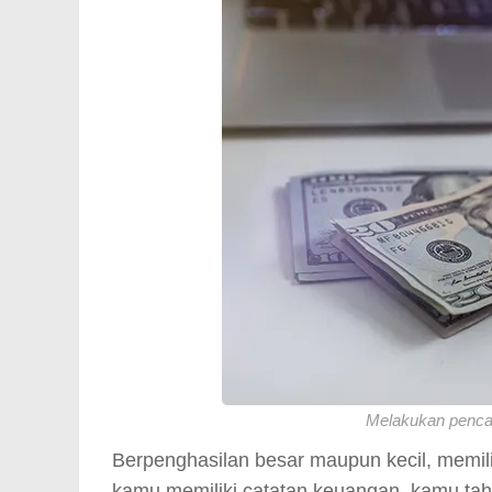
Melakukan pencat
Berpenghasilan besar maupun kecil, memil
kamu memiliki catatan keuangan, kamu ta