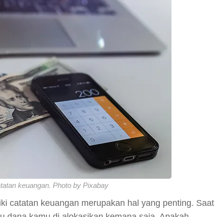
atan keuangan. Photo by Pixabay
iki catatan keuangan merupakan hal yang penting. Saat
hu dana kamu di alokasikan kemana saja. Apakah