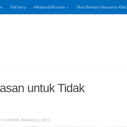
m
KlikStory
#MakanDiRumah
Mari Berkarir Bersama KlikC
Investasi, Bisnis
lasan untuk Tidak
· DI UPDATE
JANUARI 21, 2022