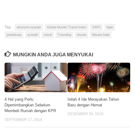
Link
Tag:
ekonomi syariah
Global Muslim Travel Index
GMTI
hijab
pariwisata
syariah
travel
Traveling
wisata
Wisata halal
MUNGKIN ANDA JUGA MENYUKAI
4 Hal yang Perlu
Inilah 4 Ide Merayakan Tahun
Dipertimbangkan Sebelum
Baru dengan Hemat
Membeli Rumah dengan KPR
DESEMBER 30, 2019
SEPTEMBER 17, 2018