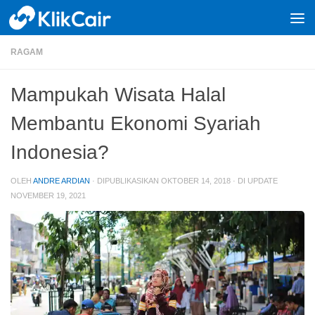
Skip to content
RAGAM
Mampukah Wisata Halal
Membantu Ekonomi Syariah
Indonesia?
OLEH
ANDRE ARDIAN
· DIPUBLIKASIKAN
OKTOBER 14, 2018
· DI UPDATE
NOVEMBER 19, 2021