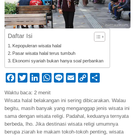
Daftar Isi
Kepopuleran wisata halal
Pasar wisata halal terus tumbuh
Ekonomi syariah bukan hanya soal perbankan
Facebook
Twitter
LinkedIn
WhatsApp
Line
Email
Copy
Share
Link
Waktu baca:
2
menit
Wisata halal belakangan ini sering dibicarakan. Walau
begitu, masih banyak yang menganggap jenis wisata ini
sama dengan wisata religi. Padahal, keduanya ternyata
berbeda, lho. Jika destinasi wisata religi umumnya
berupa ziarah ke makam tokoh-tokoh penting, wisata