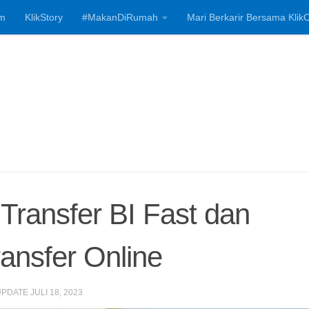
m
KlikStory
#MakanDiRumah
Mari Berkarir Bersama KlikC
Investasi, Bisnis
ransfer BI Fast dan
ansfer Online
 UPDATE
JULI 18, 2023