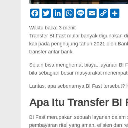
Facebook
Twitter
LinkedIn
WhatsApp
Line
Email
Cop
S
Link
Waktu baca:
3
menit
Transfer BI Fast mulai banyak digunakan d
kali pada penghujung tahun 2021 oleh Ban
transfer antar bank.
Selain bisa menghemat biaya, layanan BI F
bila sebagian besar masyarakat menempatka
Lantas, apa sebenarnya BI Fast tersebut?
Apa Itu Transfer BI
BI Fast merupakan sebuah layanan dalam s
pembayaran ritel yang aman, efisien dan re