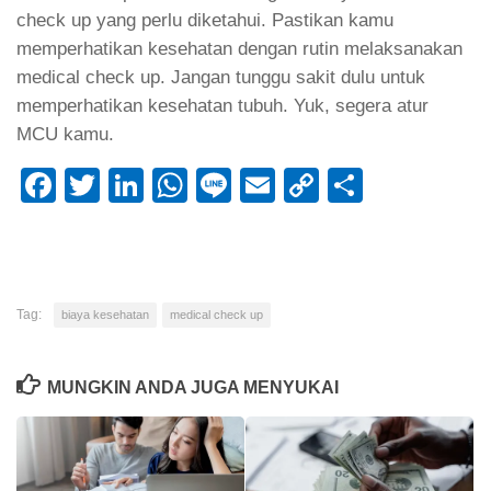
check up yang perlu diketahui. Pastikan kamu
memperhatikan kesehatan dengan rutin melaksanakan
medical check up. Jangan tunggu sakit dulu untuk
memperhatikan kesehatan tubuh. Yuk, segera atur
MCU kamu.
Facebook
Twitter
LinkedIn
WhatsApp
Line
Email
Copy
Share
Link
Tag:
biaya kesehatan
medical check up
MUNGKIN ANDA JUGA MENYUKAI