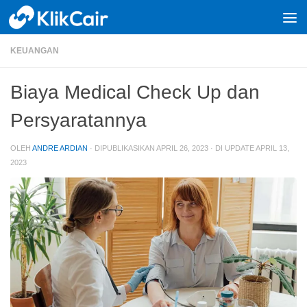
Skip to content
KEUANGAN
Biaya Medical Check Up dan
Persyaratannya
OLEH
ANDRE ARDIAN
· DIPUBLIKASIKAN
APRIL 26, 2023
· DI UPDATE
APRIL 13,
2023