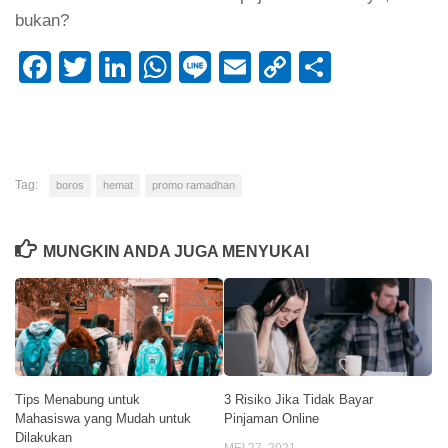
bukan?
Facebook
Twitter
LinkedIn
WhatsApp
Line
Email
Copy
Share
Link
Tag:
boros
hemat
promo ramadhan
MUNGKIN ANDA JUGA MENYUKAI
Tips Menabung untuk
3 Risiko Jika Tidak Bayar
Mahasiswa yang Mudah untuk
Pinjaman Online
Dilakukan
MEI 27, 2021