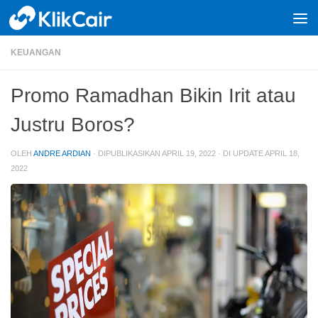
Skip to content
KEUANGAN
Promo Ramadhan Bikin Irit atau
Justru Boros?
OLEH
ANDRE ARDIAN
· DIPUBLIKASIKAN
APRIL 19, 2022
· DI UPDATE
APRIL 18,
2022