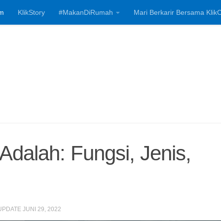
m
KlikStory
#MakanDiRumah
Mari Berkarir Bersama KlikC
Investasi, Bisnis
Adalah: Fungsi, Jenis,
 UPDATE
JUNI 29, 2022