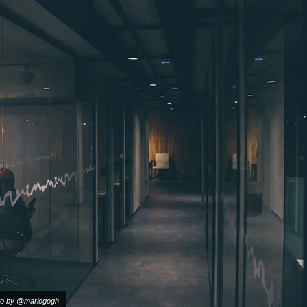
oto by @mariogogh