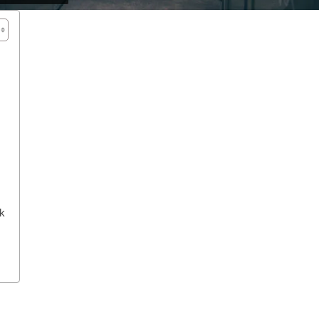
k
y
hare