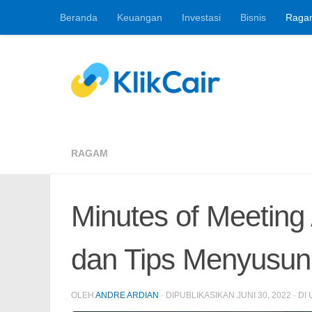
Beranda
Keuangan
Investasi
Bisnis
Raga
Skip to content
Berita Keuangan, 
RAGAM
Minutes of Meeting 
dan Tips Menyusun
OLEH
ANDRE ARDIAN
· DIPUBLIKASIKAN
JUNI 30, 2022
· DI