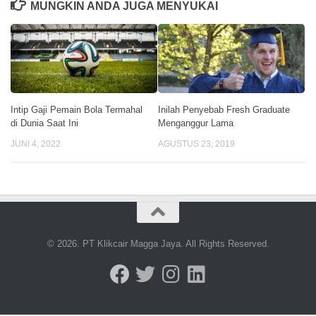
MUNGKIN ANDA JUGA MENYUKAI
Intip Gaji Pemain Bola Termahal
Inilah Penyebab Fresh Graduate
di Dunia Saat Ini
Menganggur Lama
JUNI 4, 2022
AGUSTUS 23, 2019
© 2026. PT Klikcair Magga Jaya. All Rights Reserved.