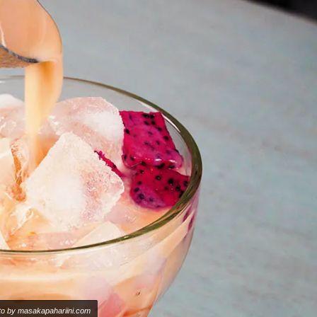
oto by masakapahariini.com