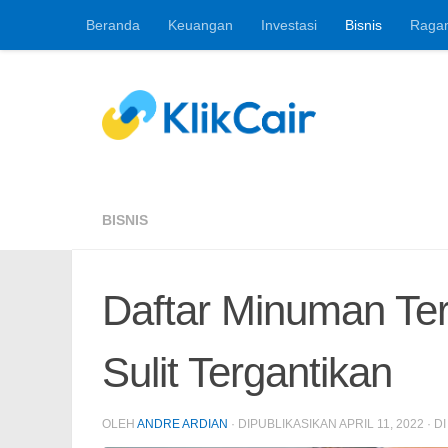
Beranda
Keuangan
Investasi
Bisnis
Raga
Skip to content
Berita Keuangan, 
BISNIS
Daftar Minuman Ter
Sulit Tergantikan
OLEH
ANDRE ARDIAN
· DIPUBLIKASIKAN
APRIL 11, 2022
· D