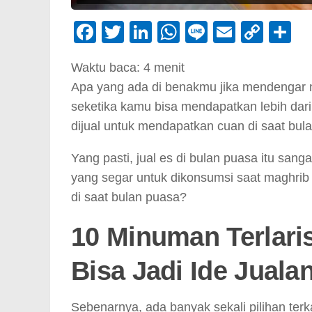
Facebook
Twitter
LinkedIn
WhatsApp
Line
Email
Cop
S
Link
Waktu baca:
4
menit
Apa yang ada di benakmu jika mendengar m
seketika kamu bisa mendapatkan lebih dari
dijual untuk mendapatkan cuan di saat bul
Yang pasti, jual es di bulan puasa itu s
yang segar untuk dikonsumsi saat maghrib 
di saat bulan puasa?
10 Minuman Terlari
Bisa Jadi Ide Juala
Sebenarnya, ada banyak sekali pilihan terka