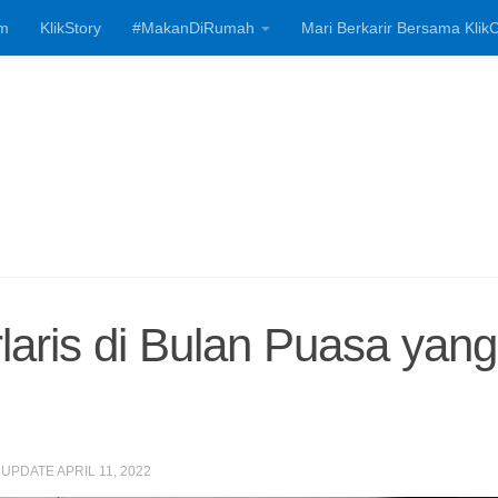
m
KlikStory
#MakanDiRumah
Mari Berkarir Bersama KlikC
Investasi, Bisnis
laris di Bulan Puasa yang
I UPDATE
APRIL 11, 2022