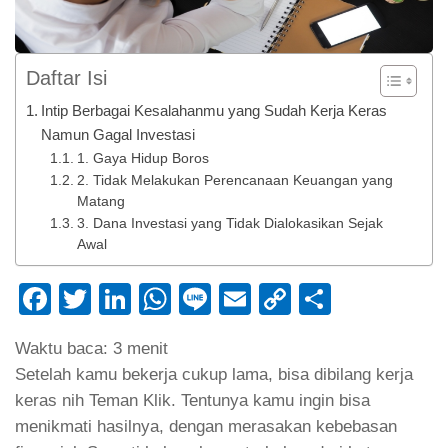
Daftar Isi
Intip Berbagai Kesalahanmu yang Sudah Kerja Keras
Namun Gagal Investasi
1. Gaya Hidup Boros
2. Tidak Melakukan Perencanaan Keuangan yang
Matang
3. Dana Investasi yang Tidak Dialokasikan Sejak
Awal
Facebook
Twitter
LinkedIn
WhatsApp
Line
Email
Copy
Share
Link
Waktu baca:
3
menit
Setelah kamu bekerja cukup lama, bisa dibilang kerja
keras nih Teman Klik. Tentunya kamu ingin bisa
menikmati hasilnya, dengan merasakan kebebasan