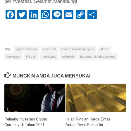
berinvestasi. Selamat Menabung!
Facebook
Twitter
LinkedIn
WhatsApp
Line
Email
Copy
Share
Link
Tag:
gagal investasi
investasi
investasi skala panjang
jakarta
karyawan
klikcair
menabung
millenials
tabungan jangka panjang
MUNGKIN ANDA JUGA MENYUKAI
Peluang Investasi Crypto
Inilah Rincian Harga Emas
Currency di Tahun 2021
Antam Awal Pekan Ini