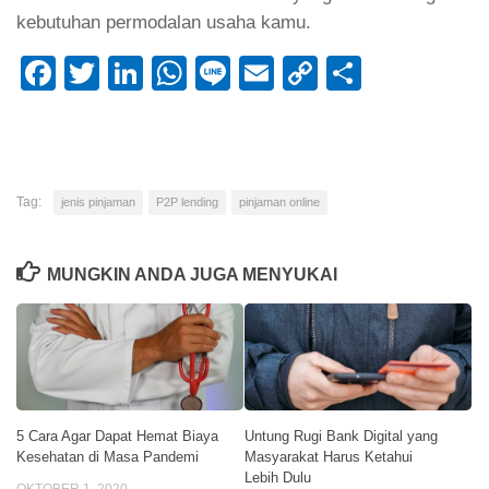
kebutuhan permodalan usaha kamu.
Facebook
Twitter
LinkedIn
WhatsApp
Line
Email
Copy
Share
Link
Tag:
jenis pinjaman
P2P lending
pinjaman online
MUNGKIN ANDA JUGA MENYUKAI
5 Cara Agar Dapat Hemat Biaya
Untung Rugi Bank Digital yang
Kesehatan di Masa Pandemi
Masyarakat Harus Ketahui
Lebih Dulu
OKTOBER 1, 2020