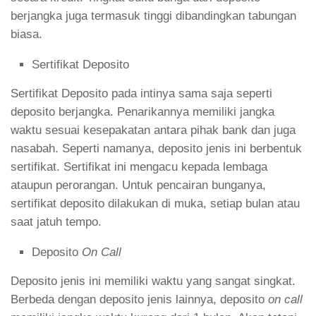
berjangka juga termasuk tinggi dibandingkan tabungan
biasa.
Sertifikat Deposito
Sertifikat Deposito pada intinya sama saja seperti
deposito berjangka. Penarikannya memiliki jangka
waktu sesuai kesepakatan antara pihak bank dan juga
nasabah. Seperti namanya, deposito jenis ini berbentuk
sertifikat. Sertifikat ini mengacu kepada lembaga
ataupun perorangan. Untuk pencairan bunganya,
sertifikat deposito dilakukan di muka, setiap bulan atau
saat jatuh tempo.
Deposito
On Call
Deposito jenis ini memiliki waktu yang sangat singkat.
Berbeda dengan deposito jenis lainnya, deposito
on call