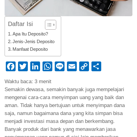
Daftar Isi
Apa Itu Deposito?
Jenis-Jenis Deposito
Manfaat Deposito
Facebook
Twitter
LinkedIn
WhatsApp
Line
Email
Copy
Share
Link
Waktu baca:
3
menit
Semakin dewasa, semakin banyak juga mempelajari
mengenai cara-cara menyimpan uang yang baik dan
aman. Tidak hanya bertujuan untuk menyimpan dana
saja, namun bagaimana dana yang kita simpan bisa
menjadi investasi masa depan dan berkembang.
Banyak produk dari bank yang menawarkan jasa