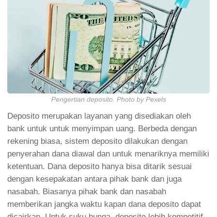
Pengertian deposito. Photo by Pexels
Deposito merupakan layanan yang disediakan oleh
bank untuk untuk menyimpan uang. Berbeda dengan
rekening biasa, sistem deposito dilakukan dengan
penyerahan dana diawal dan untuk menariknya memiliki
ketentuan. Dana deposito hanya bisa ditarik sesuai
dengan kesepakatan antara pihak bank dan juga
nasabah. Biasanya pihak bank dan nasabah
memberikan jangka waktu kapan dana deposito dapat
dicairkan. Untuk suku bunga, deposito lebih kompetitif