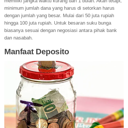
memiliki jangka waktu kurang dari 1 bulan. Akan tetapi,
minimum jumlah dana yang harus di setorkan harus
dengan jumlah yang besar. Mulai dari 50 juta rupiah
hingga 100 juta rupiah. Untuk besaran suku bunga
biasanya sesuai dengan negosiasi antara pihak bank
dan nasabah.
Manfaat Deposito