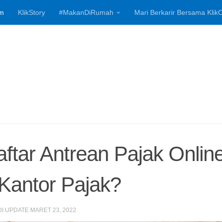
m
KlikStory
#MakanDiRumah
Mari Berkarir Bersama KlikC
Investasi, Bisnis
tar Antrean Pajak Onlin
Kantor Pajak?
DI UPDATE
MARET 23, 2022