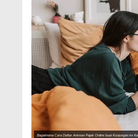
Bagaimana Cara Daftar Antrean Pajak Online buat Kunjungan ke Ka