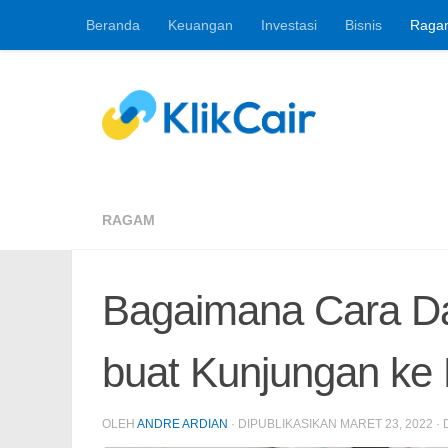
Beranda
Keuangan
Investasi
Bisnis
Raga
Skip to content
Berita Keuangan, 
RAGAM
Bagaimana Cara Daf
buat Kunjungan ke 
OLEH
ANDRE ARDIAN
· DIPUBLIKASIKAN
MARET 23, 2022
· 