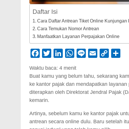
Daftar Isi
Cara Daftar Antrean Tiket Online Kunjungan
Cara Temukan Nomor Antrean
Manfaatkan Layanan Perpajakan Online
Facebook
Twitter
LinkedIn
WhatsApp
Line
Email
Cop
S
Link
Waktu baca:
4
menit
Buat kamu yang belum tahu, sekarang kamu
ke kantor pajak dan mendapatkan layanan p
diterapkan oleh Direktorat Jendral Pajak
kemarin.
Artinya, sebelum kamu ke kantor pajak un
antrean secara online dulu. Baru setelah i