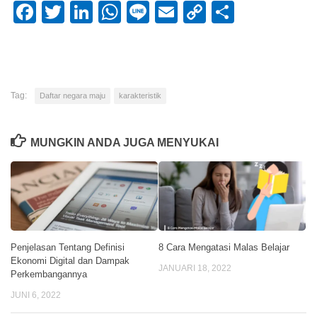
Facebook
Twitter
LinkedIn
WhatsApp
Line
Email
Copy
Share
Link
Tag:
Daftar negara maju
karakteristik
MUNGKIN ANDA JUGA MENYUKAI
Penjelasan Tentang Definisi
8 Cara Mengatasi Malas Belajar
Ekonomi Digital dan Dampak
JANUARI 18, 2022
Perkembangannya
JUNI 6, 2022