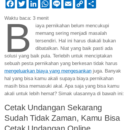
Facebook
Twitter
LinkedIn
WhatsApp
Line
Email
Copy
Share
Link
B
Waktu baca:
3
menit
iaya pernikahan belum mencukupi
memang sering menjadi masalah
tersendiri. Hal ini harus diakali bukan
dibatalkan. Niat yang baik pasti ada
solusi yang baik pula. Terlebih untuk menciptakan
sebuah pesta pernikahan yang berkesan tidak harus
mengeluarkan biaya yang mengesankan
juga. Banyak
hal yang bisa kamu akali supaya biaya pernikahan
masih bisa memasuki akal. Apa saja yang bisa kamu
akali untuk lebih hemat? Simak ulasannya di bawah ini:
Cetak Undangan Sekarang
Sudah Tidak Zaman, Kamu Bisa
Cetak Undangan Online