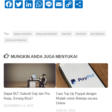
Facebook
Twitter
LinkedIn
WhatsApp
Line
Email
Copy
Share
Link
Tag:
biaya menikah
biaya pernikahan
married
menikah
pernikahan
pesta pernikahan
MUNGKIN ANDA JUGA MENYUKAI
Dapat BLT Subsidi Gaji dan Pra
Cara Top Up Paypal dengan
Kerja, Emang Bisa?
Mudah untuk Belanja secara
Online
DESEMBER 13, 2020
JUNI 24, 2022