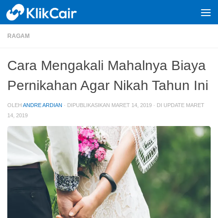
Skip to content
RAGAM
Cara Mengakali Mahalnya Biaya
Pernikahan Agar Nikah Tahun Ini
OLEH
ANDRE ARDIAN
· DIPUBLIKASIKAN
MARET 14, 2019
· DI UPDATE
MARET
14, 2019