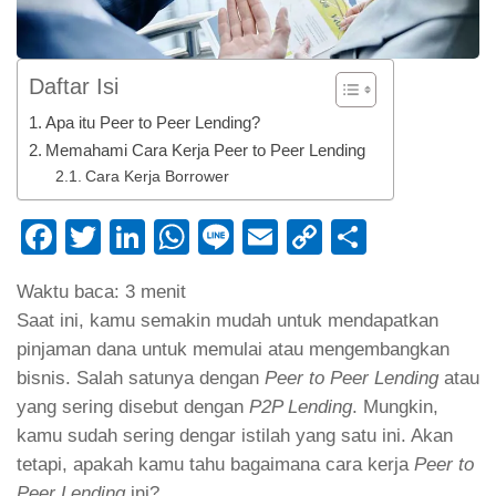
Daftar Isi
Apa itu Peer to Peer Lending?
Memahami Cara Kerja Peer to Peer Lending
Cara Kerja Borrower
Facebook
Twitter
LinkedIn
WhatsApp
Line
Email
Copy
Share
Link
Waktu baca:
3
menit
Saat ini, kamu semakin mudah untuk mendapatkan
pinjaman dana untuk memulai atau mengembangkan
bisnis. Salah satunya dengan
Peer to Peer Lending
atau
yang sering disebut dengan
P2P Lending
.
Mungkin,
kamu sudah sering dengar istilah yang satu ini. Akan
tetapi, apakah kamu tahu bagaimana cara kerja
Peer to
Peer Lending
ini?