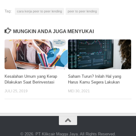
Tag:
cara kerja peer to peer lending
peer to peer lending
MUNGKIN ANDA JUGA MENYUKAI
Kesalahan Umum yang Kerap
Saham Turun? Inilah Hal yang
Dilakukan Saat Berinvestasi
Harus Kamu Segera Lakukan
JULI 25, 2019
MEI 30, 2021
© 2026. PT Klikcair Magga Jaya. All Rights Reserved.