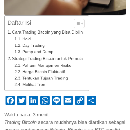
Daftar Isi
Cara Trading Bitcoin yang Bisa Dipilih
Hold
Day Trading
Pump and Dump
Strategi Trading Bitcoin untuk Pemula
Pahami Manajemen Risiko
Harga Bitcoin Fluktuatif
Tentukan Tujuan Trading
Melihat Tren
Facebook
Twitter
LinkedIn
WhatsApp
Line
Email
Copy
Share
Link
Waktu baca:
3
menit
Trading Bitcoin
secara mudahnya bisa diartikan sebagai
proses perdagangan
Bitcoin
.
Bitcoin
atau
BTC
sendiri