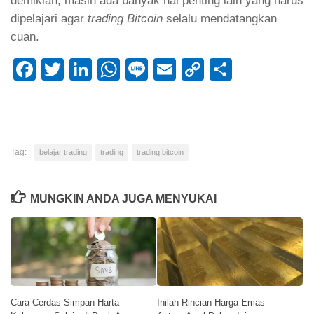
demikian, masih ada banyak hal penting lain yang harus
dipelajari agar
trading Bitcoin
selalu mendatangkan
cuan.
Facebook
Twitter
LinkedIn
WhatsApp
Line
Email
Copy
Share
Link
Tag:
belajar trading
trading
trading bitcoin
MUNGKIN ANDA JUGA MENYUKAI
Cara Cerdas Simpan Harta
Inilah Rincian Harga Emas