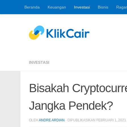
Beranda
Keuangan
Investasi
Bisnis
Raga
Skip to content
Berita Keuangan, 
INVESTASI
Bisakah Cryptocurre
Jangka Pendek?
OLEH
ANDRE ARDIAN
· DIPUBLIKASIKAN
FEBRUARI 1, 2021