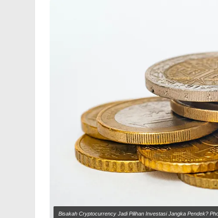
Bisakah Cryptocurrency Jadi Pilihan Investasi Jangka Pendek? Ph