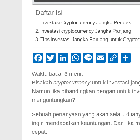
Daftar Isi
Investasi Cryptocurrency Jangka Pendek
Investasi cryptocurrency Jangka Panjang
Tips Investasi Jangka Panjang untuk Crypto
Facebook
Twitter
LinkedIn
WhatsApp
Line
Email
Cop
S
Link
Waktu baca:
3
menit
Bisakah
cryptocurrency
untuk investasi ja
Namun jika dibandingkan dengan untuk inv
menguntungkan?
Sebuah pertanyaan yang akan selalu ditany
ingin mendapatkan keuntungan. Dan jika 
cepat.