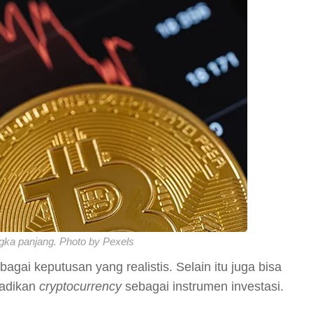
ngka panjang. Photo by Pexels
ebagai keputusan yang realistis. Selain itu juga bisa
jadikan
cryptocurrency
sebagai instrumen investasi.