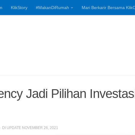
m
KlikStory
#MakanDiRumah
Mari Berkarir Bersama KlikC
Investasi, Bisnis
ncy Jadi Pilihan Investas
· DI UPDATE
NOVEMBER 26, 2021