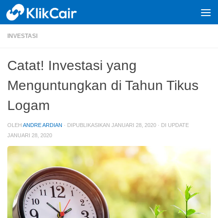
Skip to content
INVESTASI
Catat! Investasi yang
Menguntungkan di Tahun Tikus
Logam
OLEH
ANDRE ARDIAN
· DIPUBLIKASIKAN
JANUARI 28, 2020
· DI UPDATE
JANUARI 28, 2020