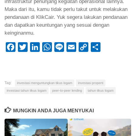
infrastruktur penunjang kegiatan operasional lainnya.
Maka dari itu, kamu tidak perlu takut untuk melakukan
pendanaan di KlikCair. Yuk segera lakukan pendanaan
dan dapatkan keuntungan yang sesuai dengan
keinginanmu.
Facebook
Twitter
LinkedIn
WhatsApp
Line
Email
Copy
Share
Link
Tag:
investasi menguntungkan tikus logam
investasi properti
investasi tahun tikus logam
peer-to-peer lending
tahun tikus logam
MUNGKIN ANDA JUGA MENYUKAI