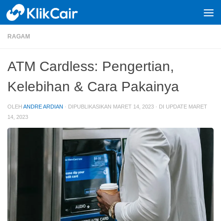
Skip to content
RAGAM
ATM Cardless: Pengertian,
Kelebihan & Cara Pakainya
OLEH
ANDRE ARDIAN
· DIPUBLIKASIKAN
MARET 14, 2023
· DI UPDATE
MARET
14, 2023