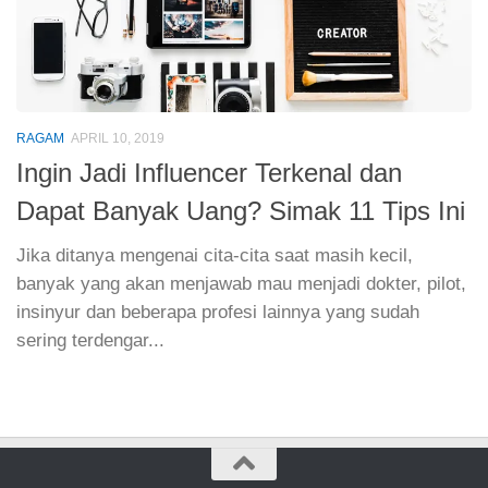
RAGAM
APRIL 10, 2019
Ingin Jadi Influencer Terkenal dan
Dapat Banyak Uang? Simak 11 Tips Ini
Jika ditanya mengenai cita-cita saat masih kecil,
banyak yang akan menjawab mau menjadi dokter, pilot,
insinyur dan beberapa profesi lainnya yang sudah
sering terdengar...