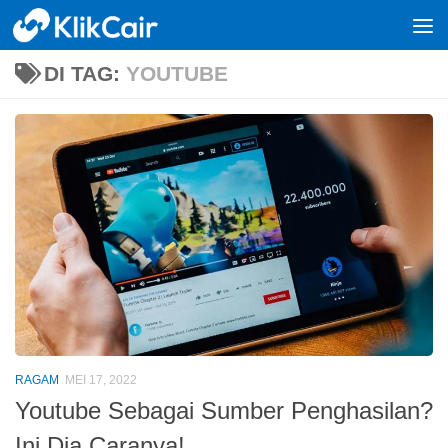
Skip to content
DI TAG:
YOUTUBE
RAGAM
MEI 17, 2022
Youtube Sebagai Sumber Penghasilan?
Ini Dia Caranya!