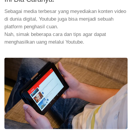
Sebagai media terbesar yang meyediakan konten video
di dunia digital, Youtube juga bisa menjadi sebuah
platform penghasil cuan.
Nah, simak beberapa cara dan tips agar dapat
menghasilkan uang melalui Youtube.