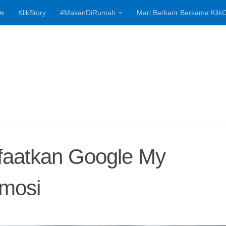
m
KlikStory
#MakanDiRumah
Mari Berkarir Bersama KlikC
Investasi, Bisnis
faatkan Google My
omosi