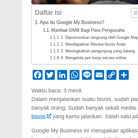
Daftar Isi
Apa itu Google My Business?
Manfaat GMB Bagi Para Pengusaha
1. Dipromosikan langsung oleh Google Ma
2. Mendapatkan Review bisnis Anda
3. Meningkatkan pengunjung yang datang
4. Mengelola jam kerja secara online
Facebook
Twitter
LinkedIn
WhatsApp
Line
Email
Cop
S
Link
Waktu baca:
3
menit
Dalam menjalankan suatu bisnis, sudah past
banyak orang. Sudah banyak sekali media
bisnis
yang kamu jalankan. Salah satu
pl
Google My Business ini merupakan aplikas