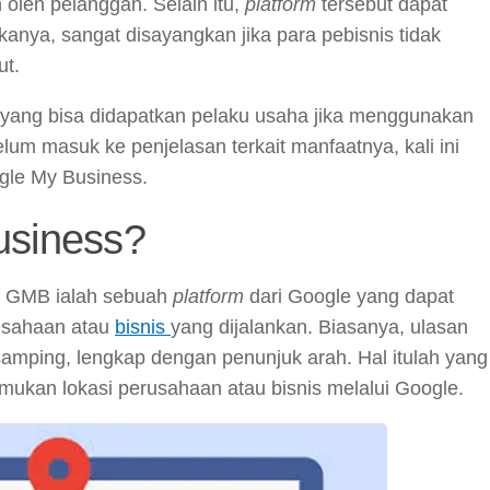
oleh pelanggan. Selain itu,
platform
tersebut dapat
nya, sangat disayangkan jika para pebisnis tidak
ut.
n yang bisa didapatkan pelaku usaha jika menggunakan
lum masuk ke penjelasan terkait manfaatnya, kali ini
ogle My Business.
usiness?
at GMB ialah sebuah
platform
dari Google yang dapat
rusahaan atau
bisnis
yang dijalankan. Biasanya, ulasan
 samping, lengkap dengan penunjuk arah. Hal itulah yang
an lokasi perusahaan atau bisnis melalui Google.