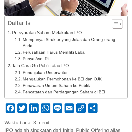
Daftar Isi
Persyaratan Saham Melakukan IPO
Mempunyai Struktur yang Jelas dan Orang-orang
Andal
Perusahaan Harus Memiliki Laba
Punya Aset Riil
Tata Cara Go Public atau IPO
Penunjukan Underwriter
Mengajukan Permohonan ke BEI dan OJK
Penawaran Umum Saham ke Publik
Pencatatan dan Perdagangan Saham di BEI
Facebook
Twitter
LinkedIn
WhatsApp
Line
Email
Copy
Share
Link
Waktu baca:
3
menit
IPO adalah singkatan dari Initial Public Offering alias