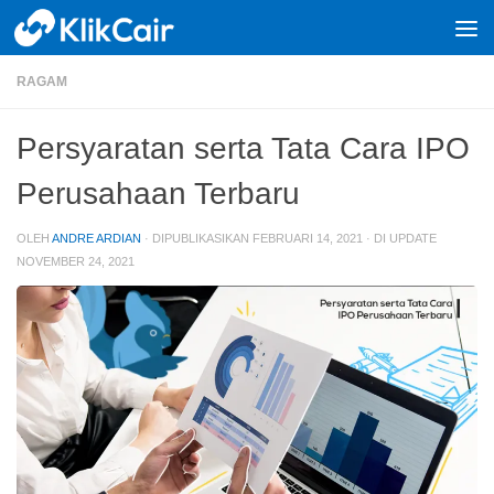
Skip to content
RAGAM
Persyaratan serta Tata Cara IPO
Perusahaan Terbaru
OLEH
ANDRE ARDIAN
· DIPUBLIKASIKAN
FEBRUARI 14, 2021
· DI UPDATE
NOVEMBER 24, 2021