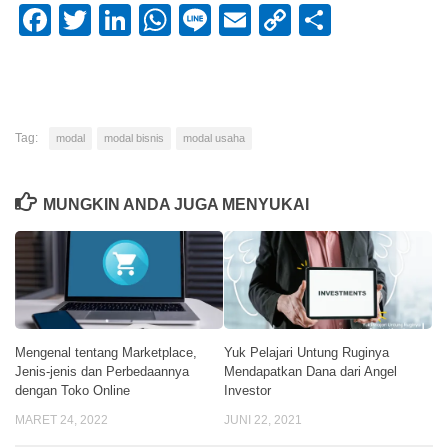
Facebook
Twitter
LinkedIn
WhatsApp
Line
Email
Copy
Share
Link
Tag:
modal
modal bisnis
modal usaha
MUNGKIN ANDA JUGA MENYUKAI
Mengenal tentang Marketplace,
Yuk Pelajari Untung Ruginya
Jenis-jenis dan Perbedaannya
Mendapatkan Dana dari Angel
dengan Toko Online
Investor
MARET 24, 2022
JUNI 22, 2021