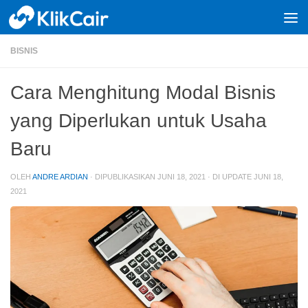
Skip to content
BISNIS
Cara Menghitung Modal Bisnis
yang Diperlukan untuk Usaha
Baru
OLEH
ANDRE ARDIAN
· DIPUBLIKASIKAN
JUNI 18, 2021
· DI UPDATE
JUNI 18,
2021