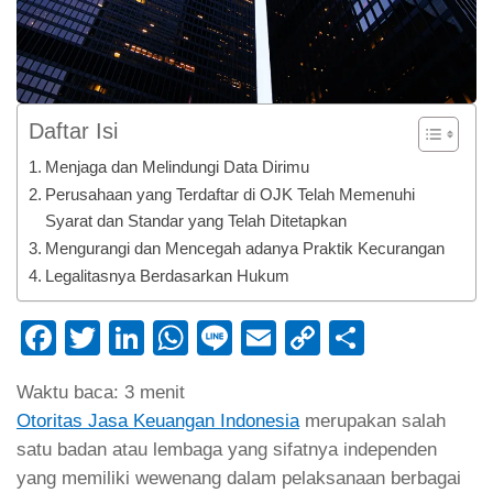
Daftar Isi
Menjaga dan Melindungi Data Dirimu
Perusahaan yang Terdaftar di OJK Telah Memenuhi
Syarat dan Standar yang Telah Ditetapkan
Mengurangi dan Mencegah adanya Praktik Kecurangan
Legalitasnya Berdasarkan Hukum
Facebook
Twitter
LinkedIn
WhatsApp
Line
Email
Copy
Share
Link
Waktu baca:
3
menit
Otoritas Jasa Keuangan Indonesia
merupakan salah
satu badan atau lembaga yang sifatnya independen
yang memiliki wewenang dalam pelaksanaan berbagai