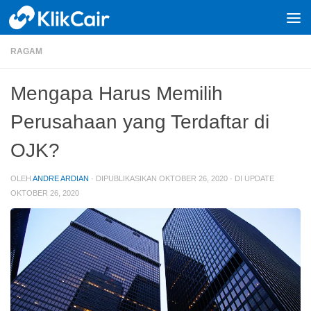
Skip to content
RAGAM
Mengapa Harus Memilih
Perusahaan yang Terdaftar di
OJK?
OLEH
ANDRE ARDIAN
· DIPUBLIKASIKAN
OKTOBER 26, 2020
· DI UPDATE
OKTOBER 26, 2020