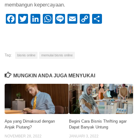
membangun kepercayaan.
Facebook
Twitter
LinkedIn
WhatsApp
Line
Email
Copy
Share
Link
Tag:
bisnis online
memulai bisnis online
MUNGKIN ANDA JUGA MENYUKAI
Apa yang Dimaksud dengan
Begini Cara Bisnis Thrifting agar
Anjak Piutang?
Dapat Banyak Untung
NOVEMBER 28, 2022
JANUARI 3, 2022