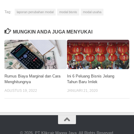
Tag:
laporan perubahan modal
modal bisnis
modal usaha
MUNGKIN ANDA JUGA MENYUKAI
Rumus Biaya Marginal dan Cara
Ini 6 Peluang Bisnis Jelang
Menghitungnya
Tahun Baru Imlek
AGUSTUS 19, 2022
JANUARI 21, 2020
© 2026. PT Klikcair Magga Jaya. All Rights Reserved.