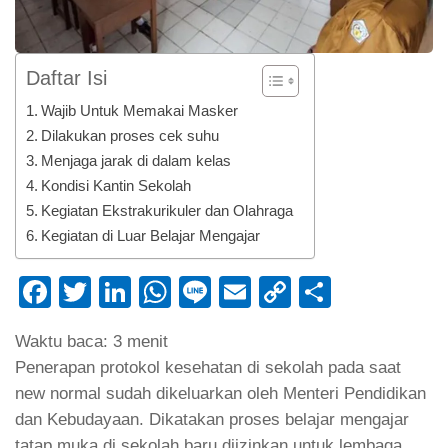
Daftar Isi
Wajib Untuk Memakai Masker
Dilakukan proses cek suhu
Menjaga jarak di dalam kelas
Kondisi Kantin Sekolah
Kegiatan Ekstrakurikuler dan Olahraga
Kegiatan di Luar Belajar Mengajar
Facebook
Twitter
LinkedIn
WhatsApp
Line
Email
Copy
Share
Link
Waktu baca:
3
menit
Penerapan protokol kesehatan di sekolah pada saat
new normal sudah dikeluarkan oleh Menteri Pendidikan
dan Kebudayaan. Dikatakan proses belajar mengajar
tatap muka di sekolah baru diizinkan untuk lembaga