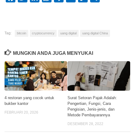
Link
Tag:
bitcoin
cryptocurrency
uang digital
uang digital China
MUNGKIN ANDA JUGA MENYUKAI
4 restoran yang cocok untuk
Surat Setoran Pajak Adalah:
bukber kantor
Pengertian, Fungsi, Cara
Pengisian, Jenis-jenis, dan
FEBRUARI 20, 2026
Metode Pembayarannya
DESEMBER 28, 2022