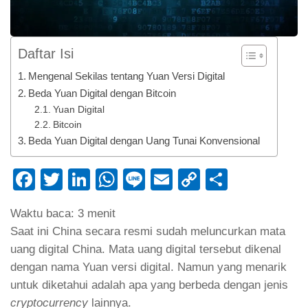
Daftar Isi
Mengenal Sekilas tentang Yuan Versi Digital
Beda Yuan Digital dengan Bitcoin
Yuan Digital
Bitcoin
Beda Yuan Digital dengan Uang Tunai Konvensional
Facebook
Twitter
LinkedIn
WhatsApp
Line
Email
Copy
Share
Link
Waktu baca:
3
menit
Saat ini China secara resmi sudah meluncurkan mata
uang digital China. Mata uang digital tersebut dikenal
dengan nama Yuan versi digital. Namun yang menarik
untuk diketahui adalah apa yang berbeda dengan jenis
cryptocurrency
lainnya.