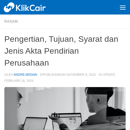
Skip to content
RAGAM
Pengertian, Tujuan, Syarat dan
Jenis Akta Pendirian
Perusahaan
OLEH
ANDRE ARDIAN
· DIPUBLIKASIKAN
NOVEMBER 8, 2022
· DI UPDATE
FEBRUARI 16, 2024