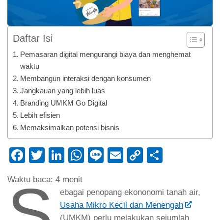
Daftar Isi
Pemasaran digital mengurangi biaya dan menghemat
waktu
Membangun interaksi dengan konsumen
Jangkauan yang lebih luas
Branding UMKM Go Digital
Lebih efisien
Memaksimalkan potensi bisnis
Facebook
Twitter
LinkedIn
WhatsApp
Line
Email
Copy
Share
Link
S
Waktu baca:
4
menit
ebagai penopang ekononomi tanah air,
Usaha Mikro Kecil dan Menengah
(UMKM) perlu melakukan sejumlah