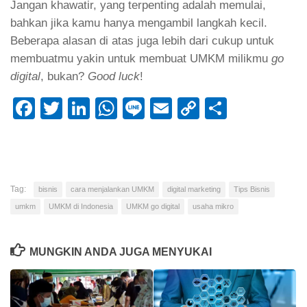
Jangan khawatir, yang terpenting adalah memulai,
bahkan jika kamu hanya mengambil langkah kecil.
Beberapa alasan di atas juga lebih dari cukup untuk
membuatmu yakin untuk membuat UMKM milikmu
go
digital
, bukan?
Good luck
!
Facebook
Twitter
LinkedIn
WhatsApp
Line
Email
Copy
Share
Link
Tag:
bisnis
cara menjalankan UMKM
digital marketing
Tips Bisnis
umkm
UMKM di Indonesia
UMKM go digital
usaha mikro
MUNGKIN ANDA JUGA MENYUKAI