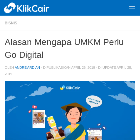
Skip to content
BISNIS
Alasan Mengapa UMKM Perlu
Go Digital
OLEH
ANDRE ARDIAN
· DIPUBLIKASIKAN
APRIL 26, 2019
· DI UPDATE
APRIL 28,
2019