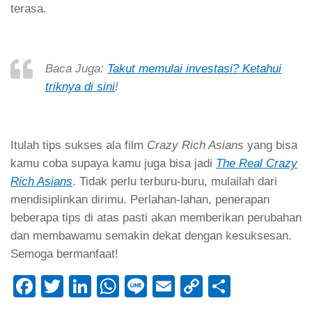
Itulah tips sukses ala film
Crazy Rich Asians
yang bisa
kamu coba supaya kamu juga bisa jadi
The Real Crazy
Rich Asians
. Tidak perlu terburu-buru, mulailah dari
mendisiplinkan dirimu. Perlahan-lahan, penerapan
beberapa tips di atas pasti akan memberikan perubahan
dan membawamu semakin dekat dengan kesuksesan.
Semoga bermanfaat!
Facebook
Twitter
LinkedIn
WhatsApp
Line
Email
Copy
Share
Link
Tag:
bisnis
crazy rich asians
investasi
jutawan
miliarder
orang terkaya
tips