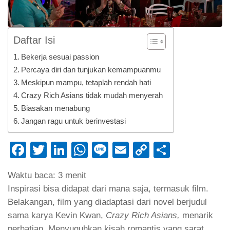
Daftar Isi
Bekerja sesuai passion
Percaya diri dan tunjukan kemampuanmu
Meskipun mampu, tetaplah rendah hati
Crazy Rich Asians tidak mudah menyerah
Biasakan menabung
Jangan ragu untuk berinvestasi
Facebook
Twitter
LinkedIn
WhatsApp
Line
Email
Copy
Share
Link
Waktu baca:
3
menit
Inspirasi bisa didapat dari mana saja, termasuk film.
Belakangan, film yang diadaptasi dari novel berjudul
sama karya Kevin Kwan,
Crazy Rich Asians,
menarik
perhatian. Menyuguhkan kisah romantis yang sarat