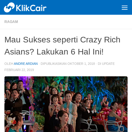
Skip to content
RAGAM
Mau Sukses seperti Crazy Rich
Asians? Lakukan 6 Hal Ini!
OLEH
ANDRE ARDIAN
· DIPUBLIKASIKAN
OKTOBER 1, 2018
· DI UPDATE
FEBRUARI 22, 2019