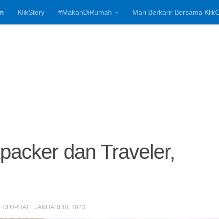
m
KlikStory
#MakanDiRumah
Mari Berkarir Bersama KlikC
Investasi, Bisnis
packer dan Traveler,
· DI UPDATE
JANUARI 18, 2023